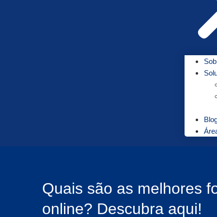
Sob
Sol
Blo
Área
Quais são as melhores f
online? Descubra aqui!