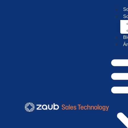
So
So
Bl
Ár