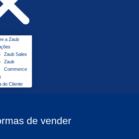
re a Zaub
uções
Zaub Sales
Zaub
Commerce
g
 do Cliente
ormas de vender