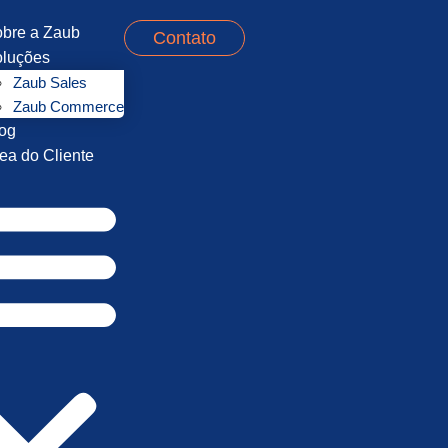
bre a Zaub
Contato
luções
Zaub Sales
Zaub Commerce
og
ea do Cliente