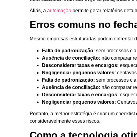
Aliás, a
automação
permite gerar relatórios det
Erros comuns no fecha
Mesmo empresas estruturadas podem enfrentar des
Falta de padronização:
sem processos clar
Ausência de conciliação:
não comparar reg
Desconsiderar taxas e encargos:
esquecer
Negligenciar pequenos valores:
centavos 
Falta de padronização:
sem processos clar
Ausência de conciliação:
não comparar reg
Desconsiderar taxas e encargos:
esquecer
Negligenciar pequenos valores:
Centavos 
Portanto, a melhor estratégia é criar um checkli
consideravelmente esses riscos.
Como a tecnologia oti