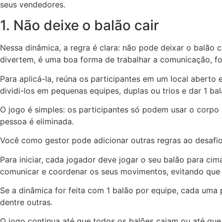
seus vendedores.
1. Não deixe o balão cair
Nessa dinâmica, a regra é clara: não pode deixar o balão 
divertem, é uma boa forma de trabalhar a comunicação, f
Para aplicá-la, reúna os participantes em um local aberto
dividi-los em pequenas equipes, duplas ou trios e dar 1 b
O jogo é simples: os participantes só podem usar o corpo 
pessoa é eliminada.
Você como gestor pode adicionar outras regras ao desafi
Para iniciar, cada jogador deve jogar o seu balão para ci
comunicar e coordenar os seus movimentos, evitando que 
Se a dinâmica for feita com 1 balão por equipe, cada uma po
dentre outras.
O jogo continua até que todos os balões caiam ou até que