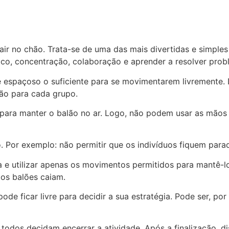
cair no chão. Trata-se de uma das mais divertidas e simple
oco, concentração, colaboração e aprender a resolver pro
 e espaçoso o suficiente para se movimentarem livremente. 
alão para cada grupo.
para manter o balão no ar. Logo, não podem usar as mãos o
o. Por exemplo: não permitir que os indivíduos fiquem p
ma e utilizar apenas os movimentos permitidos para mantê-l
os balões caiam.
de ficar livre para decidir a sua estratégia. Pode ser, por
 todos decidam encerrar a atividade. Após a finalização, 