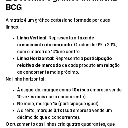
BCG
A matriz é um gráfico cartesiano formado por duas
linhas:
Linha Vertical:
Representa a
taxa de
crescimento do mercado
. Gradue de 0% a 20%,
com a marca de 10% no centro.
Linha Horizontal:
Representa a
participação
relativa de mercado
de cada produto em relação
ao concorrente mais próximo.
Na linha horizontal:
À esquerda, marque como
10x
(sua empresa vende
10 vezes mais que o concorrente).
No meio, marque
1x
(participação igual).
À direita, marque
0,1x
(sua empresa vende um
décimo do que o concorrente).
O cruzamento das linhas cria quatro quadrantes, que