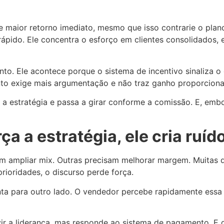
te maior retorno imediato, mesmo que isso contrarie o pl
rápido. Ele concentra o esforço em clientes consolidados,
o. Ele acontece porque o sistema de incentivo sinaliza o
o exige mais argumentação e não traz ganho proporcional,
e a estratégia e passa a girar conforme a comissão. E, em
a a estratégia, ele cria ruíd
m ampliar mix. Outras precisam melhorar margem. Muitas d
prioridades, o discurso perde força.
nta para outro lado. O vendedor percebe rapidamente essa 
vir a liderança, mas responde ao sistema de pagamento. E 