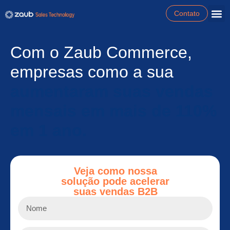
Contato
Sobre a Zaub
Área do Cliente
Com o Zaub Commerce,
empresas como a sua
aumentaram suas vendas
mensais em mais de 110%
em 1 ano.
Veja como nossa
solução pode acelerar
suas vendas B2B